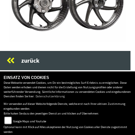
Previous
Next
zurück
EINSATZ VON COOKIES
Diese Webseite verwendet Cookies, um Dir ein bestmögliches Surf-Erlebnis zu ermöglichen. Diese
MOTORRAD HOFMANN MONSHEIM
Daten werden erhoben und dienen nicht für die Erstellung von Nutzungsprofilen oder anderer
weiterführender Verwendung. Sämtliche Informationen zu verwendeten Cookies und eingebundenen
Carl-Benz-Str.8
-
67590 Monsheim
-
06243-9099606
Diensten finden Sie hier:
Datenschutzerklärung
Wir verwenden auf dieser Website folgende Dienste, welche erst nach Ihrer aktiven Zustimmung
Datenschutzbestimmungen
eingebunden werden.
Impressum
Bitte haken Sie dazu den jeweiligen Dienst an und klicken auf Übernehmen:
AGB
Google Maps und Youtube
Optional kann mit Klick auf Alles akzeptieren der Nutzung von Cookies aller Dienste zugestimmt
Disclaimer
werden